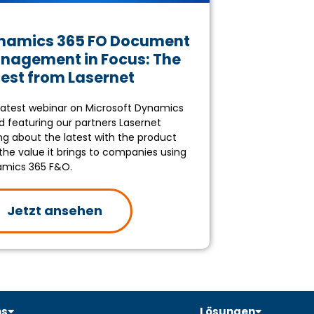
namics 365 FO Document
nagement in Focus: The
test from Lasernet
latest webinar on Microsoft Dynamics
d featuring our partners Lasernet
ing about the latest with the product
the value it brings to companies using
mics 365 F&O.
Jetzt ansehen
ns
Lösungen