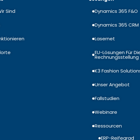
ir Sind
Dynamics 365 F&O
m
Dynamics 365 CRM
nktionieren
Lasernet
dorte
EU-Lösungen Für Die
Rechnungsstellung
K3 Fashion Solution
Unser Angebot
Fallstudien
Webinare
Ressourcen
ERP-Reifegrad