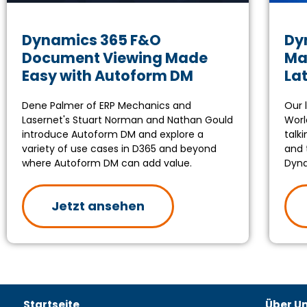
Dynamics 365 F&O
Dy
Document Viewing Made
Ma
Easy with Autoform DM
La
Dene Palmer of ERP Mechanics and
Our 
Lasernet's Stuart Norman and Nathan Gould
Worl
introduce Autoform DM and explore a
talk
variety of use cases in D365 and beyond
and 
where Autoform DM can add value.
Dyna
Jetzt ansehen
Startseite
Über U